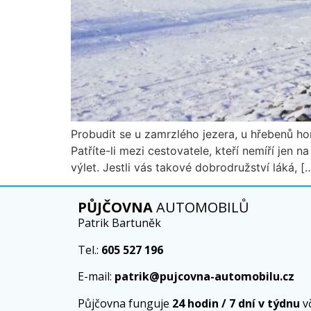
Probudit se u zamrzlého jezera, u hřebenů ho
Patříte-li mezi cestovatele, kteří nemíří jen 
výlet. Jestli vás takové dobrodružství láká, [
PŮJČOVNA
AUTOMOBILŮ
Patrik Bartuněk
Tel.:
605 527 196
E-mail:
patrik@pujcovna-automobilu.cz
Půjčovna funguje
24 hodin / 7 dní v týdnu
v