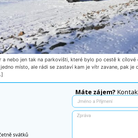
r a nebo jen tak na parkovišti, které bylo po cestě k cílov
na jedno místo, ale rádi se zastaví kam je vítr zavane, pak j
…]
Máte zájem?
Kontakt
četně svátků