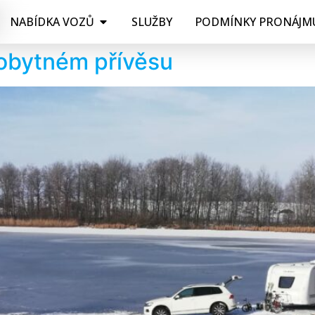
NABÍDKA VOZŮ
SLUŽBY
PODMÍNKY PRONÁJM
 obytném přívěsu