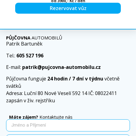
od
3900,- Kč
/ den
Rezervovat vůz
PŮJČOVNA
AUTOMOBILŮ
Patrik Bartuněk
Tel.:
605 527 196
E-mail:
patrik@pujcovna-automobilu.cz
Půjčovna funguje
24 hodin / 7 dní v týdnu
včetně
svátků
Adresa: Luční 80 Nové Veselí 592 14 IČ: 08022411
zapsán v živ. rejstříku
Máte zájem?
Kontaktujte nás