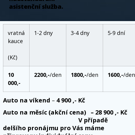
asistenční služba.
vratná
1-2 dny
3-4 dny
5-9 dní
kauce
(Kč)
10
2200,-
/den
1800,-
/den
1600,-
/den
000,-
Auto na víkend
–
4 900 ,- Kč
Auto na měsíc (akční cena) – 28 900 ,- Kč
V případě
delšího pronájmu pro Vás máme