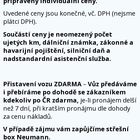
připraveny individuální ceny.
Uvedené ceny jsou konečné, vč. DPH (nejsme
plátci DPH).
Součástí ceny je neomezený počet
ujetých km, dálniční známka, zákonné a
havarijní pojištění, silniční daň a
nadstandardní asistenční služba.
Přistavení vozu ZDARMA
–
Vůz předáváme
i přebíráme po dohodě se zákazníkem
kdekoliv po ČR zdarma,
je-li pronájem delší
než 7 dní, při kratším pronájmu dle dohody
za cenu nákladů.
V případě zájmu vám zapůjčíme střešní
box Neumann.