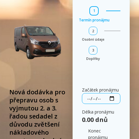
1
Termín pronájmu
2
Osobní údaje
3
Doplňky
Začátek pronájmu
Nová dodávka pro
přepravu osob s
vyjmutou 2. a 3.
Délka pronájmu
řadou sedadel z
0.00
dnů
důvodu zvětšení
Konec
nákladového
pronájmu