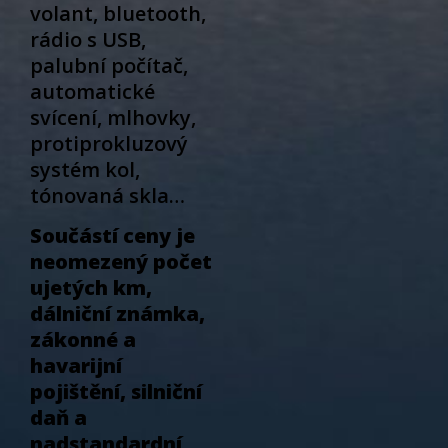
volant, bluetooth,
rádio s USB,
palubní počítač,
automatické
svícení, mlhovky,
protiprokluzový
systém kol,
tónovaná skla…
Součástí ceny je
neomezený počet
ujetých km,
dálniční známka,
zákonné a
havarijní
pojištění, silniční
daň a
nadstandardní