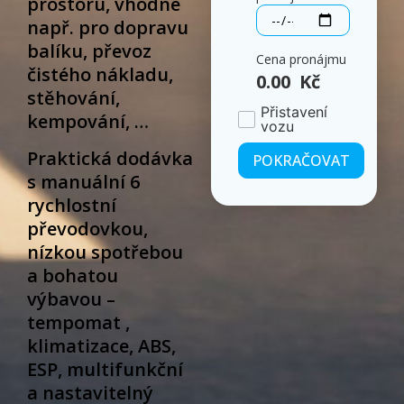
prostoru, vhodné
např. pro dopravu
balíku, převoz
Cena pronájmu
čistého nákladu,
0.00
Kč
stěhování,
Přistavení
kempování, …
vozu
Praktická dodávka
POKRAČOVAT
s manuální 6
rychlostní
převodovkou,
nízkou spotřebou
a bohatou
výbavou –
tempomat ,
klimatizace, ABS,
ESP, multifunkční
a nastavitelný