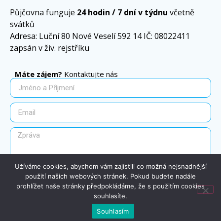
Půjčovna funguje
24 hodin / 7 dní v týdnu
včetně
svátků
Adresa: Luční 80 Nové Veselí 592 14 IČ: 08022411
zapsán v živ. rejstříku
Máte zájem?
Kontaktujte nás
Užíváme cookies, abychom vám zajistili co možná nejsnadnější
použití našich webových stránek. Pokud budete nadále
Souhlasím se zpracováním osobních údajů
GDPR
prohlížet naše stránky předpokládáme, že s použitím cookies
souhlasíte.
Odeslat
Souhlasím