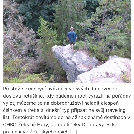
Přestože jsme nyní uvězněni ve svých domovech a
doslova netušíme, kdy budeme moct vyrazit na pořádný
výlet, můžeme se na dobrodružství naladit alespoň
článkem a třeba si dnešní typ připsat na svůj traveling
list. Tentokrát zavítáme do ne až tak známé destinace v
CHKO Železné Hory, do údolí řeky Doubravy. Řeka
pramení ve Žďárských vrších […]