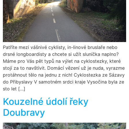
Patříte mezi vášnivé cyklisty, in-linové bruslaře nebo
drsné longboardisty a chcete si užít sluníčka naplno?
Máme pro Vás pět typů na výlet na cyklostezky, které
stojí za to navštívit. Domácí vězení už je nuda, vyrazme
protáhnout tělo na jednu z nich! Cyklostezka ze Sázavy
do Přibyslavy V samotném srdci kraje Vysočina byla ze
sto let […]
Kouzelné údolí řeky
Doubravy