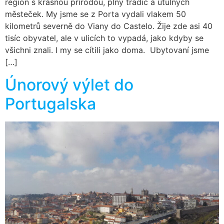
region s krásnou přírodou, plný tradic a útulných
městeček. My jsme se z Porta vydali vlakem 50
kilometrů severně do Viany do Castelo. Žije zde asi 40
tisíc obyvatel, ale v ulicích to vypadá, jako kdyby se
všichni znali. I my se cítili jako doma. Ubytovaní jsme
[…]
Únorový výlet do
Portugalska