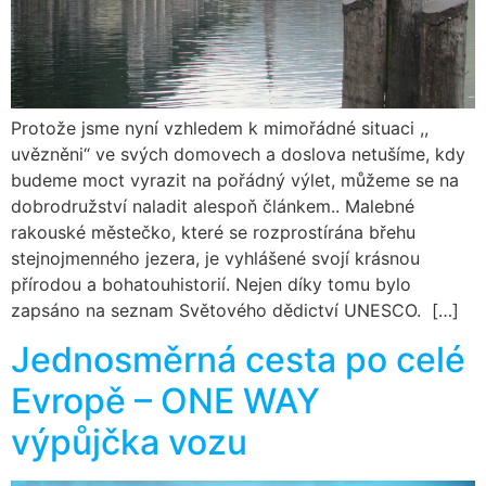
Protože jsme nyní vzhledem k mimořádné situaci ,,
uvězněni“ ve svých domovech a doslova netušíme, kdy
budeme moct vyrazit na pořádný výlet, můžeme se na
dobrodružství naladit alespoň článkem.. Malebné
rakouské městečko, které se rozprostírána břehu
stejnojmenného jezera, je vyhlášené svojí krásnou
přírodou a bohatouhistorií. Nejen díky tomu bylo
zapsáno na seznam Světového dědictví UNESCO. […]
Jednosměrná cesta po celé
Evropě – ONE WAY
výpůjčka vozu