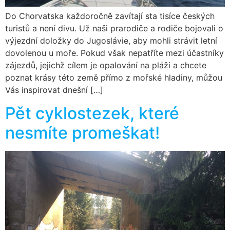
Do Chorvatska každoročně zavítají sta tisíce českých
turistů a není divu. Už naši prarodiče a rodiče bojovali o
výjezdní doložky do Jugoslávie, aby mohli strávit letní
dovolenou u moře. Pokud však nepatříte mezi účastníky
zájezdů, jejichž cílem je opalování na pláži a chcete
poznat krásy této země přímo z mořské hladiny, můžou
Vás inspirovat dnešní […]
Pět cyklostezek, které
nesmíte promeškat!