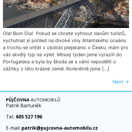
Ola! Bom Dia! Pokud se chcete vyhnout davům turistů,
vychutnat si pohled na divoké vlny Atlantského oceánu
a trochu se ohřát v období plejskanic v Česku, mám pro
vás skvělý typ na výlet. Minulý týden jsme vyrazili do
Portugalska a byla by škoda se s vámi nepodělit o
zážitky z této krásné země. Konkrétně jsme […]
Next
→
PŮJČOVNA
AUTOMOBILŮ
Patrik Bartuněk
Tel.:
605 527 196
E-mail:
patrik@pujcovna-automobilu.cz