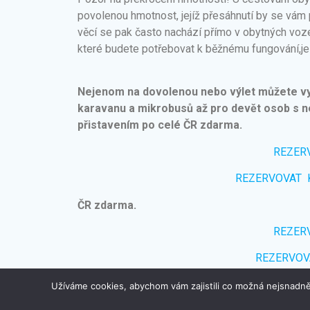
povolenou hmotnost, jejíž přesáhnutí by se vám p
věcí se pak často nachází přímo v obytných voz
které budete potřebovat k běžnému fungování,j
Nejenom na dovolenou nebo výlet můžete vy
karavanu a mikrobusů až pro devět osob s
přistavením po celé ČR zdarma.
REZER
REZERVOVAT 
ČR zdarma.
REZER
REZERVOV
Užíváme cookies, abychom vám zajistili co možná nejsnadně