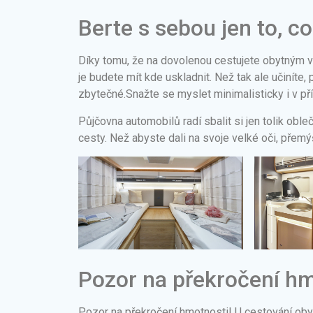
Berte s sebou jen to, c
Díky tomu, že na dovolenou cestujete obytným 
je budete mít kde uskladnit. Než tak ale učiníte,
zbytečné.Snažte se myslet minimalisticky i v př
Půjčovna automobilů radí sbalit si jen tolik oble
cesty. Než abyste dali na svoje velké oči, přem
Pozor na překročení hm
Pozor na překročení hmotnosti! U cestování oby