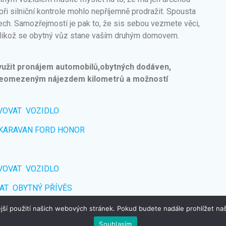
ři silniční kontrole mohlo nepříjemně prodražit. Spousta
ech. Samozřejmostí je pak to, že sis sebou vezmete věci,
elikož se obytný vůz stane vaším druhým domovem.
užit pronájem automobilů,obytných dodáven,
 neomezeným nájezdem kilometrů a možností
VOVAT VOZIDLO
KARAVAN FORD HONOR
VOVAT VOZIDLO
AT OBYTNÝ PŘÍVĚS
jší použití našich webových stránek. Pokud budete nadále prohlížet naš
Souhlasím