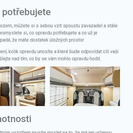
o potřebujete
vozem, můžete si s sebou vzít spoustu zavazadel a stále
 promyslete si, co opravdu potřebujete a co už je
ípadě, že máte dostatek úložných prostor.
čení, kolik opravdu unosíte a které bude odpovídat cíli vaší
ýšlejte nad tím, co by se vám mohlo opravdu hodit.
otnosti
tným vozidlem musíte myslet na to, že má jen určenou