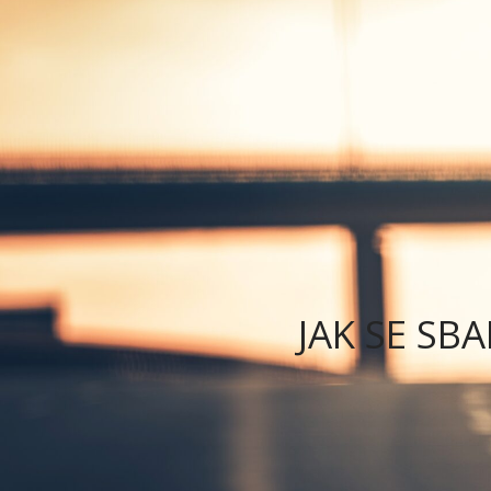
PŮJČOVNA
AUTOMOBILŮ
JAK SE S