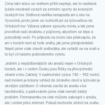
Zima nám letos se sněhem příliš nepřeje, ale to nadšené
lyžaře neodradí vyrazit za zimními sporty do krásných
českých hor. Sněhová nadílka nenapadla ani u nás na
Vysočině, proto jsme se rozhodli jet za lyžovačkou do
Orlických hor. Výbava zabere spoustu místa, a tak jsme
provětrali naši dodávku z půjčovny, abychom se lépe a
pohodlněji vešli. Po příjezdu na místo nás překvapilo, že
ani v horách není až tolik sněhu, jak jsme předpokládali.
Nejeli jsme však stavět sněhuláka, ale vyřádit se na svah a
to byl cíl našeho jednodenního výletu.
Jedním z nejoblíbenějších ski areálů nejen v Orlických
horách, ale i v celém Česku jsou Říčky na jihovýchodní
straně vrchu Zakletý. V nadmořské výšce 740 – 992 metrů
nad mořem je krásný výhled do širokého okolí a lyžování je
skvělým zážitkem. O víkendu zavítá do areálu více
návštěvníků, s parkováním jsme však neměli žádný
problém. Permanentku na vlek můžete zakoupit v areálu,
ale i online přes internet. Pokud nechcete strávit na svahu