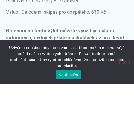
Parkoviště ( celý den ) – ZDARMA
Vstup : Celodenní skipas pro dospělého: 630 Kč
Nejenom na tento výlet můžete využit pronájem
automobilů,obytných přívěsu a dodávek až pro devět
osob s neomezeným nájezdem kilometrů a možností
Užíváme cookies, abychom vám zajistili co možná nejsnadnější
přistavením po celé ČR zdarma.
použití našich webových stránek. Pokud budete nadále
prohlížet naše stránky předpokládáme, že s použitím cookies
REZERVOVAT
souhlasíte.
VOZIDLO
Souhlasím
PŮJČOVNA
AUTOMOBILŮ
Patrik Bartuněk
Tel.:
605 527 196
E-mail:
patrik@pujcovna-automobilu.cz