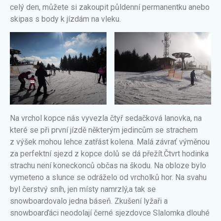
celý den, můžete si zakoupit půldenní permanentku anebo
skipas s body k jízdám na vleku.
Na vrchol kopce nás vyvezla čtyř sedačková lanovka, na
které se při první jízdě některým jedincům se strachem
z výšek mohou lehce zatřást kolena. Malá závrať výměnou
za perfektní sjezd z kopce dolů se dá přežít.Čtvrt hodinka
strachu není koneckonců občas na škodu. Na obloze bylo
vymeteno a slunce se odráželo od vrcholků hor. Na svahu
byl čerstvý sníh, jen místy namrzlý,a tak se
snowboardovalo jedna báseň. Zkušení lyžaři a
snowboarďáci neodolají černé sjezdovce Slalomka dlouhé