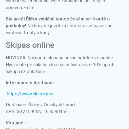
vyrazte na jednodenní výlet kamkoli do hor, stojí to
opravdu za to!
Ski areál Říčky vyhlásil konec čekání ve frontě u
pokladny!
Na hory se jezdí za sportem a zábavou, ne
vystávat fronty u kasy.
Skipas online
NOVINKA: Nákupem skipasu online šetříte své peníte.
Nyní máte při nákupu skipasu online slevu -10% oproti
nákupu na pokladně.
Informace o destinaci :
https://www.skiricky.cz
Destinace: Říčky v Orlických horách
GPS: 50.210995N, 16.459015E
Vstupné :