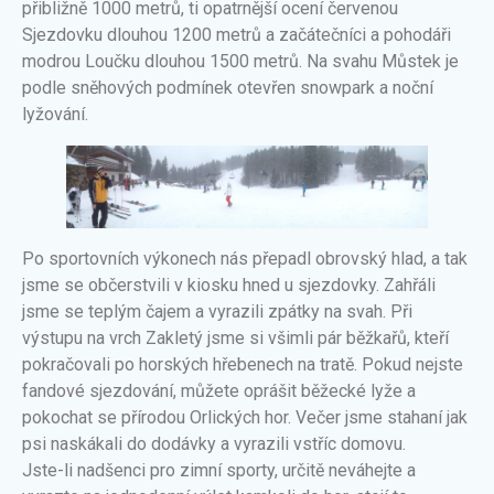
přibližně 1000 metrů, ti opatrnější ocení červenou
Sjezdovku dlouhou 1200 metrů a začátečníci a pohodáři
modrou Loučku dlouhou 1500 metrů. Na svahu Můstek je
podle sněhových podmínek otevřen snowpark a noční
lyžování.
Po sportovních výkonech nás přepadl obrovský hlad, a tak
jsme se občerstvili v kiosku hned u sjezdovky. Zahřáli
jsme se teplým čajem a vyrazili zpátky na svah. Při
výstupu na vrch Zakletý jsme si všimli pár běžkařů, kteří
pokračovali po horských hřebenech na tratě. Pokud nejste
fandové sjezdování, můžete oprášit běžecké lyže a
pokochat se přírodou Orlických hor. Večer jsme stahaní jak
psi naskákali do dodávky a vyrazili vstříc domovu.
Jste-li nadšenci pro zimní sporty, určitě neváhejte a