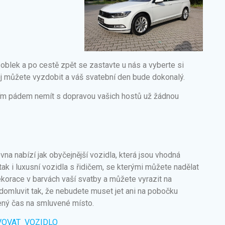
 oblek a po cestě zpět se zastavte u nás a vyberte si
j můžete vyzdobit a váš svatební den bude dokonalý.
tím pádem nemít s dopravou vašich hostů už žádnou
vna nabízí jak obyčejnější vozidla, která jsou vhodná
tak i luxusní vozidla s řidičem, se kterými můžete nadělat
ekorace v barvách vaší svatby a můžete vyrazit na
omluvit tak, že nebudete muset jet ani na pobočku
ený čas na smluvené místo.
VOVAT VOZIDLO