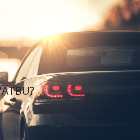
U
TIPY NA VÝLET
KONTAKT
VATBU?