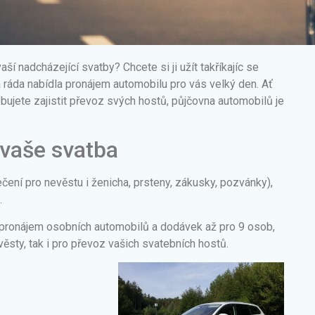
í nadcházející svatby? Chcete si ji užít takříkajíc se
ráda nabídla pronájem automobilu pro vás velký den. Ať
ebujete zajistit převoz svých hostů, půjčovna automobilů je
vaše svatba
čení pro nevěstu i ženicha, prsteny, zákusky, pozvánky),
.
pronájem osobních automobilů a dodávek až pro 9 osob,
ěsty, tak i pro převoz vašich svatebních hostů.