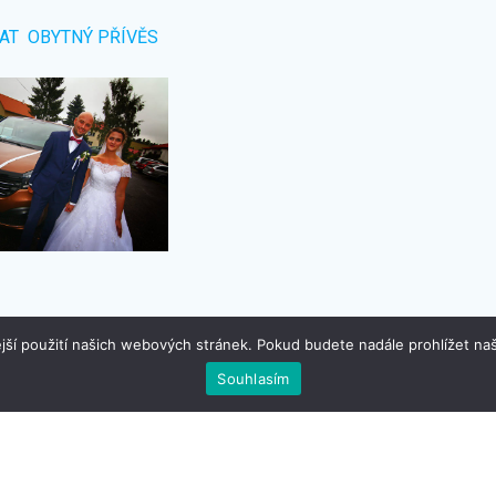
AT OBYTNÝ PŘÍVĚS
jší použití našich webových stránek. Pokud budete nadále prohlížet naš
Máte zájem?
Kontakt
Souhlasím