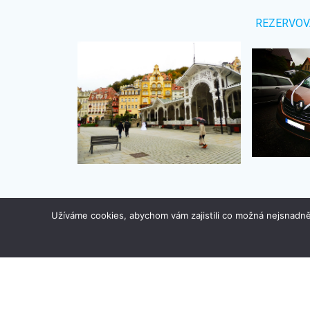
REZERVOV
Užíváme cookies, abychom vám zajistili co možná nejsnadně
PŮJČOVNA
AUTOMOBILŮ
Patrik Bartuněk
Tel.:
605 527 196
E-mail:
patrik@pujcovna-automobilu.cz