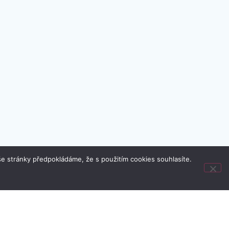
e stránky předpokládáme, že s použitím cookies souhlasíte.
ujte nás