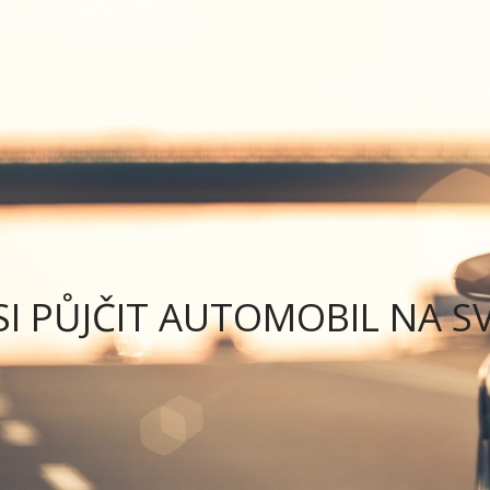
NABÍDKA VOZŮ
SLUŽBY
PODMÍNKY PRONÁJM
SI PŮJČIT AUTOMOBIL NA S